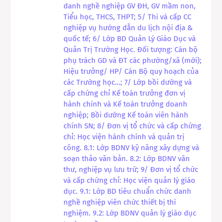
danh nghề nghiệp GV ĐH, GV mầm non,
Tiểu học, THCS, THPT; 5/ Thi và cấp CC
nghiệp vụ hướng dẫn du lịch nội địa &
quốc tế; 6/ Lớp BD Quản Lý Giáo Dục và
Quản Trị Trường Học. Đối tượng: Cán bộ
phụ trách GD và ĐT các phường/xã (mới);
Hiệu trưởng/ HP/ Cán Bộ quy hoạch của
các Trường học…; 7/ Lớp bồi dưỡng và
cấp chứng chỉ Kế toán trưởng đơn vị
hành chính và Kế toán trưởng doanh
nghiệp; Bồi dưỡng Kế toán viên hành
chính SN; 8/ Đơn vị tổ chức và cấp chứng
chỉ: Học viện hành chính và quản trị
công. 8.1: Lớp BDNV kỹ năng xây dựng và
soạn thảo văn bản. 8.2: Lớp BDNV văn
thư, nghiệp vụ lưu trữ; 9/ Đơn vị tổ chức
và cấp chứng chỉ: Học viện quản lý giáo
dục. 9.1: Lớp BD tiêu chuẩn chức danh
nghề nghiệp viên chức thiết bị thí
nghiệm. 9.2: Lớp BDNV quản lý giáo dục