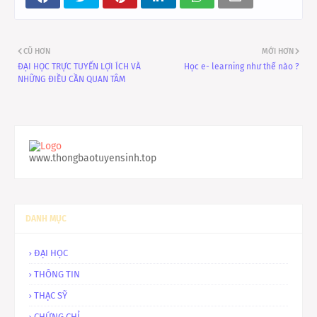
CŨ HƠN
MỚI HƠN
ĐẠI HỌC TRỰC TUYẾN LỢI ÍCH VÀ
Học e- learning như thế nào ?
NHỮNG ĐIỀU CẦN QUAN TÂM
www.thongbaotuyensinh.top
DANH MỤC
ĐẠI HỌC
THÔNG TIN
THẠC SỸ
CHỨNG CHỈ