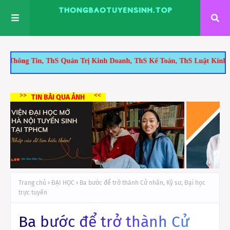
n, ThS Quản Trị Kinh Doanh, ThS Kế Toán, ThS Luật Kinh Tế, ThS Đi
>>
<<
TIN BÀI QUA ẢNH
Trang chủ
ĐẠI HỌC
Ba bước để trở thành Cử nhân, Kỹ sư, Đại học
trực tuyến
Ba bước để trở thành Cử