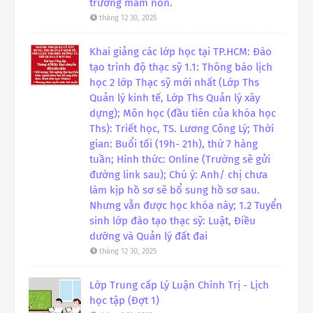
trường mầm non.
tháng 12 30, 2025
Khai giảng các lớp học tại TP.HCM: Đào
tạo trình độ thạc sỹ 1.1: Thông báo lịch
học 2 lớp Thạc sỹ mới nhất (Lớp Ths
Quản lý kinh tế, Lớp Ths Quản lý xây
dựng); Môn học (đầu tiên của khóa học
Ths): Triết học, TS. Lương Công Lý; Thời
gian: Buổi tối (19h- 21h), thứ 7 hàng
tuần; Hình thức: Online (Trường sẽ gửi
đường link sau); Chú ý: Anh/ chị chưa
làm kịp hồ sơ sẽ bổ sung hồ sơ sau.
Nhưng vẫn được học khóa này; 1.2 Tuyển
sinh lớp đào tạo thạc sỹ: Luật, Điều
dưỡng và Quản lý đất đai
tháng 12 30, 2025
Lớp Trung cấp Lý Luận Chính Trị - Lịch
học tập (Đợt 1)