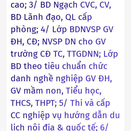
cao; 3/ BD Ngạch CVC, CV,
BD Lãnh đạo, QL cấp
phòng; 4/ Lớp BDNVSP GV
ĐH, CĐ; NVSP DN cho GV
trường CĐ TC, TTGDNN; Lớp
BD theo tiêu chuẩn chức
danh nghề nghiệp GV ĐH,
GV mầm non, Tiểu học,
THCS, THPT; 5/ Thi và cấp
CC nghiệp vụ hướng dẫn du
lịch nội địa & quốc tế; 6/