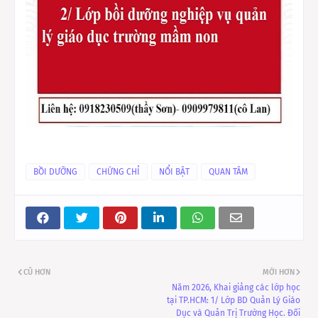
BỒI DƯỠNG
CHỨNG CHỈ
NỔI BẬT
QUAN TÂM
CŨ HƠN
MỚI HƠN
Năm 2026, Khai giảng các lớp học
tại TP.HCM: 1/ Lớp BD Quản Lý Giáo
Dục và Quản Trị Trường Học. Đối