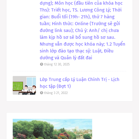
dựng); Môn học (đầu tiên của khóa học
Ths): Triết học, TS. Lương Công Lý; Thời
gian: Buổi tối (19h- 21h), thứ 7 hàng
tuần; Hình thức: Online (Trường sẽ gửi
đường link sau); Chú ý: Anh/ chị chưa
làm kịp hồ sơ sẽ bổ sung hồ sơ sau.
Nhưng vẫn được học khóa này; 1.2 Tuyển
sinh lớp đào tạo thạc sỹ: Luật, Điều
dưỡng và Quản lý đất đai
tháng 12 30, 2025
Lớp Trung cấp Lý Luận Chính Trị - Lịch
học tập (Đợt 1)
tháng 3 21, 2022