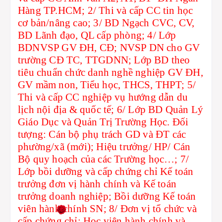
Hàng TP.HCM; 2/ Thi và cấp CC tin học
cơ bản/nâng cao; 3/ BD Ngạch CVC, CV,
BD Lãnh đạo, QL cấp phòng; 4/ Lớp
BDNVSP GV ĐH, CĐ; NVSP DN cho GV
trường CĐ TC, TTGDNN; Lớp BD theo
tiêu chuẩn chức danh nghề nghiệp GV ĐH,
GV mầm non, Tiểu học, THCS, THPT; 5/
Thi và cấp CC nghiệp vụ hướng dẫn du
lịch nội địa & quốc tế; 6/ Lớp BD Quản Lý
Giáo Dục và Quản Trị Trường Học. Đối
tượng: Cán bộ phụ trách GD và ĐT các
phường/xã (mới); Hiệu trưởng/ HP/ Cán
Bộ quy hoạch của các Trường học…; 7/
Lớp bồi dưỡng và cấp chứng chỉ Kế toán
trưởng đơn vị hành chính và Kế toán
trưởng doanh nghiệp; Bồi dưỡng Kế toán
viên hành chính SN; 8/ Đơn vị tổ chức và
cấp chứng chỉ: Học viện hành chính và