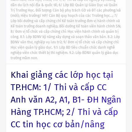
dẫn du lịch nội địa & quốc tế; 6/ Lớp BD Quản Lý Giáo Dục và Quản
Trị Trường Học. Đối tượng: Cán bộ phụ trách GD và ĐT các phường/xã
(mới); Hiệu trưởng/ HP/ Cán Bộ quy hoạch của các Trường học…; 7/
Lớp bồi dưỡng và cấp chứng chỉ Kế toán trưởng đơn vị hành chính và
Kế toán trưởng doanh nghiệp; Bồi dưỡng Kế toán viên hành chính SN;
8/ Đơn vị tổ chức và cấp chứng chỉ: Học viện hành chính và quản trị
công. 8.1: Lớp BDNV kỹ năng xây dựng và soạn thảo văn bản. 8.2: Lớp
BDNV văn thư, nghiệp vụ lưu trữ; 9/ Đơn vị tổ chức và cấp chứng chỉ:
Học viện quản lý giáo dục. 9.1: Lớp BD tiêu chuẩn chức danh nghề
nghiệp viên chức thiết bị thí nghiệm. 9.2: Lớp BDNV quản lý giáo dục
trường mầm non.
Khai giảng các lớp học tại
TP.HCM: 1/ Thi và cấp CC
Anh văn A2, A1, B1- ĐH Ngân
Hàng TP.HCM; 2/ Thi và cấp
CC tin học cơ bản/nâng