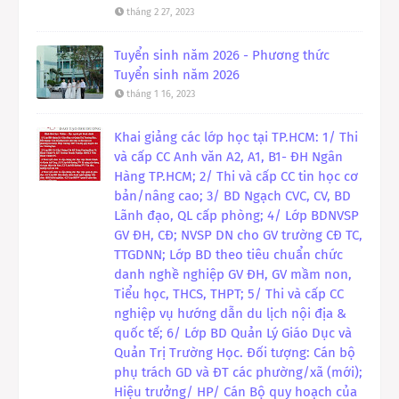
tháng 2 27, 2023
Tuyển sinh năm 2026 - Phương thức
Tuyển sinh năm 2026
tháng 1 16, 2023
Khai giảng các lớp học tại TP.HCM: 1/ Thi
và cấp CC Anh văn A2, A1, B1- ĐH Ngân
Hàng TP.HCM; 2/ Thi và cấp CC tin học cơ
bản/nâng cao; 3/ BD Ngạch CVC, CV, BD
Lãnh đạo, QL cấp phòng; 4/ Lớp BDNVSP
GV ĐH, CĐ; NVSP DN cho GV trường CĐ TC,
TTGDNN; Lớp BD theo tiêu chuẩn chức
danh nghề nghiệp GV ĐH, GV mầm non,
Tiểu học, THCS, THPT; 5/ Thi và cấp CC
nghiệp vụ hướng dẫn du lịch nội địa &
quốc tế; 6/ Lớp BD Quản Lý Giáo Dục và
Quản Trị Trường Học. Đối tượng: Cán bộ
phụ trách GD và ĐT các phường/xã (mới);
Hiệu trưởng/ HP/ Cán Bộ quy hoạch của