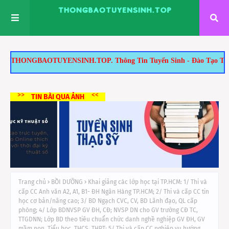
INH.TOP. Thông Tin Tuyển Sinh - Đào Tạo Tại TP.HCM: 1/ Tuyển Sinh
>>
<<
TIN BÀI QUA ẢNH
Trang chủ
BỒI DƯỠNG
Khai giảng các lớp học tại TP.HCM: 1/ Thi và
cấp CC Anh văn A2, A1, B1- ĐH Ngân Hàng TP.HCM; 2/ Thi và cấp CC tin
học cơ bản/nâng cao; 3/ BD Ngạch CVC, CV, BD Lãnh đạo, QL cấp
phòng; 4/ Lớp BDNVSP GV ĐH, CĐ; NVSP DN cho GV trường CĐ TC,
TTGDNN; Lớp BD theo tiêu chuẩn chức danh nghề nghiệp GV ĐH, GV
mầm non, Tiểu học, THCS, THPT; 5/ Thi và cấp CC nghiệp vụ hướng