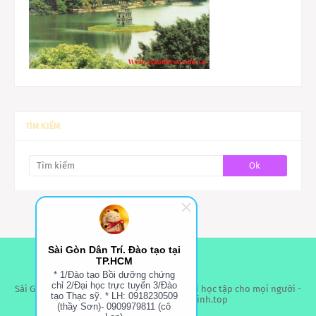
TÌM KIẾM
Sài Gòn Dân Trí. Đào tạo tại
TP.HCM
* 1/Đào tạo Bồi dưỡng chứng
chỉ 2/Đại học trực tuyến 3/Đào
Sài Gòn Dân Trí - Đào Tạo Tại TPHCM- Cơ hội học tập cho mọi người -
tạo Thạc sỹ. * LH: 0918230509
Website: thongbaotuyensinh.top
(thầy Sơn)- 0909979811 (cô