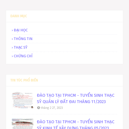
DANH MỤC
ĐẠI HỌC
THÔNG TIN
THẠC SỸ
CHỨNG CHỈ
TIN TÚC PHỔ BIẾN
ĐÀO TẠO TẠI TPHCM - TUYỂN SINH THẠC
SỸ QUẢN LÝ ĐẤT ĐAI THÁNG 11/2023
tháng 2 27, 2023
ĐÀO TẠO TẠI TPHCM - TUYỂN SINH THẠC
SỸ KINH TẾ XÂY DỰNG THÁNG 05/2023