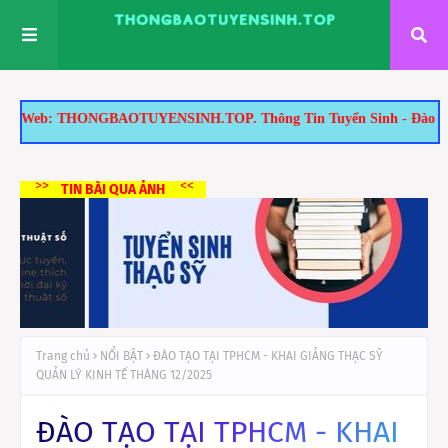
: THONGBAOTUYENSINH.TOP. Thông Tin Tuyển Sinh - Đào Tạo Tại TP.HC
>>
<<
TIN BÀI QUA ẢNH
Trang chủ
NỔI BẬT
ĐÀO TẠO TẠI TPHCM - KHAI GIẢNG THẠC SỸ
QUẢN LÝ KINH TẾ THÁNG 12/2025
ĐÀO TẠO TẠI TPHCM - KHAI