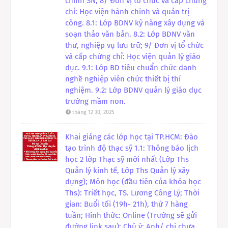
chính SN; 8/ Đơn vị tổ chức và cấp chứng
chỉ: Học viện hành chính và quản trị
công. 8.1: Lớp BDNV kỹ năng xây dựng và
soạn thảo văn bản. 8.2: Lớp BDNV văn
thư, nghiệp vụ lưu trữ; 9/ Đơn vị tổ chức
và cấp chứng chỉ: Học viện quản lý giáo
dục. 9.1: Lớp BD tiêu chuẩn chức danh
nghề nghiệp viên chức thiết bị thí
nghiệm. 9.2: Lớp BDNV quản lý giáo dục
trường mầm non.
tháng 12 30, 2025
Khai giảng các lớp học tại TP.HCM: Đào
tạo trình độ thạc sỹ 1.1: Thông báo lịch
học 2 lớp Thạc sỹ mới nhất (Lớp Ths
Quản lý kinh tế, Lớp Ths Quản lý xây
dựng); Môn học (đầu tiên của khóa học
Ths): Triết học, TS. Lương Công Lý; Thời
gian: Buổi tối (19h- 21h), thứ 7 hàng
tuần; Hình thức: Online (Trường sẽ gửi
đường link sau); Chú ý: Anh/ chị chưa