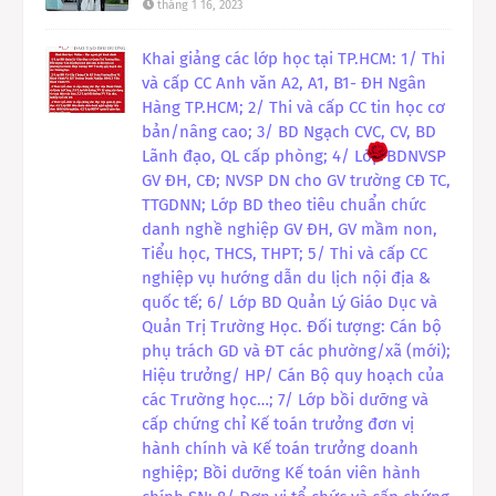
tháng 1 16, 2023
Khai giảng các lớp học tại TP.HCM: 1/ Thi
và cấp CC Anh văn A2, A1, B1- ĐH Ngân
Hàng TP.HCM; 2/ Thi và cấp CC tin học cơ
bản/nâng cao; 3/ BD Ngạch CVC, CV, BD
Lãnh đạo, QL cấp phòng; 4/ Lớp BDNVSP
GV ĐH, CĐ; NVSP DN cho GV trường CĐ TC,
TTGDNN; Lớp BD theo tiêu chuẩn chức
danh nghề nghiệp GV ĐH, GV mầm non,
Tiểu học, THCS, THPT; 5/ Thi và cấp CC
nghiệp vụ hướng dẫn du lịch nội địa &
quốc tế; 6/ Lớp BD Quản Lý Giáo Dục và
Quản Trị Trường Học. Đối tượng: Cán bộ
phụ trách GD và ĐT các phường/xã (mới);
Hiệu trưởng/ HP/ Cán Bộ quy hoạch của
các Trường học…; 7/ Lớp bồi dưỡng và
cấp chứng chỉ Kế toán trưởng đơn vị
hành chính và Kế toán trưởng doanh
nghiệp; Bồi dưỡng Kế toán viên hành