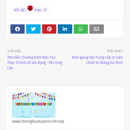
NỔI BẬT
THẠC SỸ
CŨ HƠN
MỚI HƠN
Tìm hiểu chương trình Đào Tạo
Khai giảng lớp Trung cấp lý luận
Thạc Sĩ Kinh tế xây dựng - ĐH Công
chính trị tháng 04/2023
Lập
www.thongbaotuyensinh.top