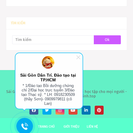
TÌM KIẾM
Sài Gòn Dân Trí. Đào tạo tại
TP.HCM
* 1/Đào tạo Bồi dưỡng chứng
chỉ 2/Đại học trực tuyến 3/Đào
Sài Gòn Dân Trí - Đào Tạo Tại TPHCM- Cơ hội học tập cho mọi người -
tạo Thạc sỹ. * LH: 0918230509
Website: thongbaotuyensinh.top
(thầy Sơn)- 0909979811 (cô
Lan)
TRANG CHỦ
GIỚI THIỆU
LIÊN HỆ