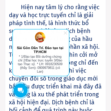
Hiện nay tâm lý cho rằng việc
dạy và học trực tuyến chỉ là giải
pháp tình thế, là hình thức bổ
sung trong thời gian dịch bệnh
diễn ra là tâm lý chung của hầu
như tất cả mọi thành phần xã hội.
Sài Gòn Dân Trí. Đào tạo tại
TP.HCM
Tuy nhiên cần có góc nhìn cởi mở
* 1/Đào tạo Bồi dưỡng chứng
chỉ 2/Đại học trực tuyến 3/Đào
và thực tế hơn, bởi không chỉ đến
tạo Thạc sỹ. * LH: 0918230509
(thầy Sơn)- 0909979811 (cô
khi dịch bệnh diễn ra thì việc
Lan)
chuyển đổi số trong giáo dục mới
bắt đầu được triển khai mà đây đã
và đang là xu thế phát triển trong
xã hội hiện đại. Dịch bệnh chỉ là
bối cảnh để quá trình này buộc