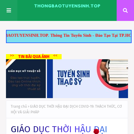
ông Tin Tuyển Sinh - Đào Tạo Tại TP.HCM: 1/ Tuyển Sinh Thạc Sĩ: -
>>
<<
TIN BÀI QUA ẢNH
Trang chủ
GIÁO DỤC THỜI HẬU ĐẠI DỊCH COVID-19: THÁCH THỨC, CƠ
HỘI VÀ GIẢI PHÁP
GIÁO DỤC THỜI HẬU ĐẠI